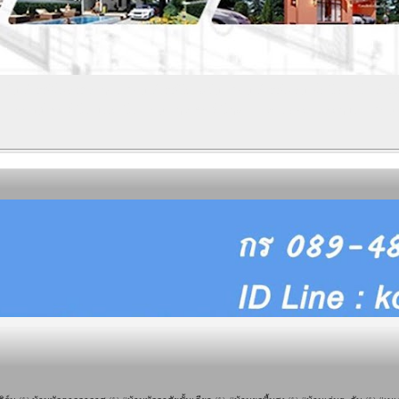
ตล์ที่คุณต้องการ,บ้านสไตล์โมเดิร์น, บ้านสไตล์คอนเท็มโพรารี่, สไตล์
,แบบทาวน์เฮาส์,โรงแรม,โรงงาน,เกสเฮ้าส์,โกดัง,,หอประชุม,หอพัก,แบบบ้าน