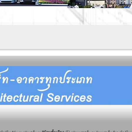
 โดยสถาปนิกและวิศวกรมืออาชีพ, รับออกแบบบ้าน และอาคารทุกประเภท ในสไ
าร์ทเมนท์,ตึกแถว,ทาวน์เฮาส์,ทาวน์โฮม,บ้าน3ชั้น,บ้านแฝด,อาคารพาณิชย์
meOffice