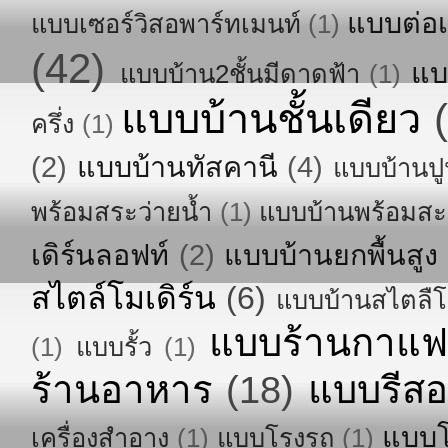
แบบต่อเ
แบบเซอร์วิสอพาร์ทเมนท์
(1)
(42)
แบ
แบบบ้าน2ชั้นมีดาดฟ้า
(1)
แบบบ้านชั้นเดียว
ครึ่ง
(1)
(2)
แบบบ้านทัสคานี
(4)
แบบบ้านปู
พร้อมสระว่ายน้ำ
(1)
แบบบ้านพร้อมสะ
เดิร์นลอฟท์
(2)
แบบบ้านยกพื้นสูง
สไตล์โมเดิร์น
(6)
แบบบ้านสไตลืโ
แบบร้านกาแฟ
(1)
แบบรั้ว
(1)
ร้านอาหาร
(18)
แบบรีสอ
แบบ
เครื่องสำอาง
(1)
แบบโรงรถ
(1)