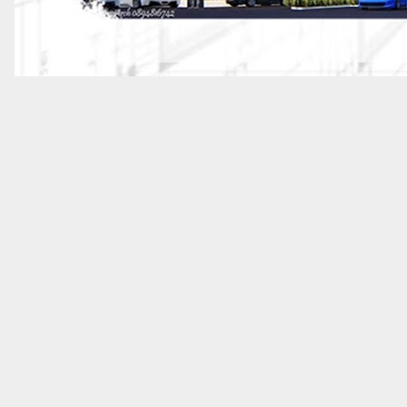
KornArch รับออกแบบบ้านเขี
มืออาชีพ, รับออกแบบบ้าน แล
สไตล์คอนเท็มโพรารี่, สไตล์รี
อิตาเลียน,,Loft,ลอฟ,คอนโดมิ
แฝด,อาคารพาณิชย์,แบบทาวน์
บ้าน,แบบบ้านชั้นเดียว,แบบแ
สินค้า,Apartment,CoffeeSho