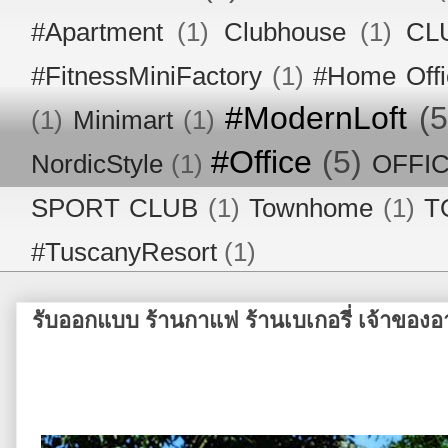
#Apartment
(1)
Clubhouse
(1)
CL
#FitnessMiniFactory
(1)
#Home Offi
#ModernLoft
(5
(1)
Minimart
(1)
#Office
(5)
NordicStyle
(1)
OFFI
SPORT CLUB
(1)
Townhome
(1)
T
#TuscanyResort
(1)
รับออกแบบ ร้านกาแฟ ร้านเบเกอรี่ เจ้าของอ