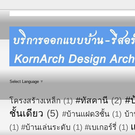
Select Language
▼
#บ
#ทัสคานี
(2)
โครงสร้างเหล็ก
(1)
ชั้นเดียว
(5)
#บ้านแฝด3ชั้น
(1)
บ้า
(1)
#บ้านเล่นระดับ
(1)
#เบเกอร์รี่
(1)