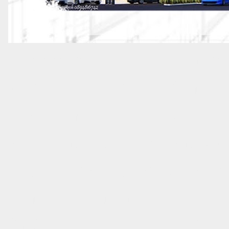
KornArch รับออกแบบบ้านเขี
มืออาชีพ, รับออกแบบบ้าน แล
สไตล์คอนเท็มโพรารี่, สไตล์รี
อิตาเลียน,,Loft,ลอฟ,คอนโดมิ
แฝด,อาคารพาณิชย์,แบบทาวน์
บ้าน,แบบบ้านชั้นเดียว,แบบแ
สินค้า,Apartment,CoffeeSho