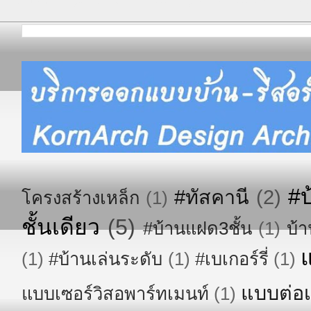
#บ
#ทัสคานี
(2)
โครงสร้างเหล็ก
(1)
ชั้นเดียว
(5)
#บ้านแฝด3ชั้น
(1)
บ้า
(1)
#บ้านเล่นระดับ
(1)
#เบเกอร์รี่
(1)
แบบต่อเ
แบบเซอร์วิสอพาร์ทเมนท์
(1)