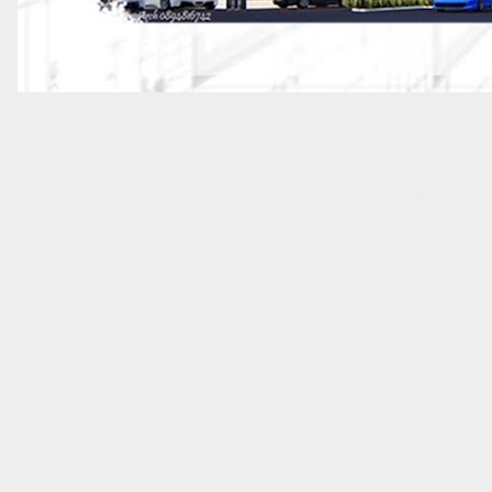
KornArch รับออกแบบบ้านเขี
มืออาชีพ, รับออกแบบบ้าน แล
สไตล์คอนเท็มโพรารี่, สไตล์รี
อิตาเลียน,,Loft,ลอฟ,คอนโดมิ
แฝด,อาคารพาณิชย์,แบบทาวน์
บ้าน,แบบบ้านชั้นเดียว,แบบแ
สินค้า,Apartment,CoffeeSho