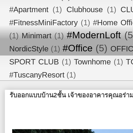
#Apartment
(1)
Clubhouse
(1)
CL
#FitnessMiniFactory
(1)
#Home Offi
#ModernLoft
(5
(1)
Minimart
(1)
#Office
(5)
NordicStyle
(1)
OFFI
SPORT CLUB
(1)
Townhome
(1)
T
#TuscanyResort
(1)
รับออกแบบบ้าน2ชั้น เจ้าของอาคารคุณอร่าม มี